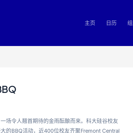
主页
日历
组
BBQ
过，一场令人翘首期待的金雨酝酿而来。科大硅谷校友
Q活动，近400位校友齐聚Fremont Central