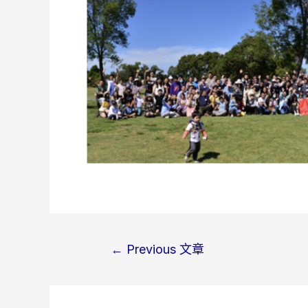
Post
←
Previous 文章
navigation