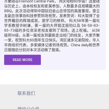
齐聚硅谷Fremont Central Park， 共庆母校60华诞！这是硅
谷历史上，由本校校友和家属参加，人数最多且规模最大的
BBQ。此次活动得到中国驻旧金山总领馆的高度重视，查立
友副总领事协科技参赞到场祝贺，发表贺词：科大取得了全
世界瞩目的辉煌成就，是学习的榜样。 科大58年第一届化
学系教授许树谦，第一届的大师姐沈丽钧以及 58-59-63-
65-73级的多位资深老校友都到了现场，送上祝福。 从58
级到14级，从第一届校友到最新走出校门的校友，大家齐聚
一堂，祝贺科大60周年生日快乐。湾区诸多兄弟院校，华人
华商组织代表，多家媒体记者到场祝贺。China daily和世界
日报随后分别对本次活动做了报道。
READ MORE
联系我们