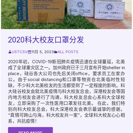
2020科大校友口罩分发
USTCSV
11月 5, 2023
ALL POSTS
2020年初，COVID-19新冠肺炎疫情迅速在全球蔓延，北美
成了全球重灾区之一。加州政府已于三月宣布开始shelter in
place，硅谷各大公司也先后关闭office，要求员工在家办
公。由于social distancing和口罩等物资在北美临时性短
缺，不少科大北美校友的生活都受到了一定程度的影响。科
大硅谷校友会就北美疫情与科大校友总会，深港校友会等国
内地方校友会进行了沟通，科大校友总会心系科大全球校
友，立即采购了一次性医用口罩发往北美。 在此，我们特
别向科大校友总会，科大深港校友会表示最诚挚的感谢。
“真情可跨山与海，科大校友共一家”，全球科大校友心心相
系，共抗疫情！