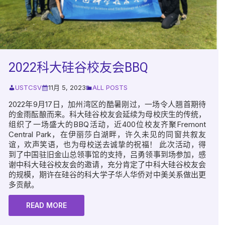
2022科大硅谷校友会BBQ
USTCSV
11月 5, 2023
ALL POSTS
2022年9月17日，加州湾区的酷暑刚过，一场令人翘首期待
的金雨酝酿而来。科大硅谷校友会延续为母校庆生的传统，
组织了一场盛大的BBQ活动，近400位校友齐聚Fremont
Central Park，在伊丽莎白湖畔，许久未见的同窗共叙友
谊，欢声笑语，也为母校送去诚挚的祝福！ 此次活动，得
到了中国驻旧金山总领事馆的支持，吕勇领事到场参加，感
谢中科大硅谷校友会的邀请，充分肯定了中科大硅谷校友会
的规模，期许在硅谷的科大学子华人华侨对中美关系做出更
多贡献。
READ MORE