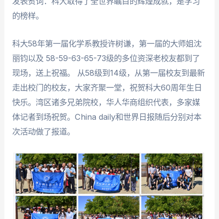
发表贺词：科大取得了全世界瞩目的辉煌成就，是学习
的榜样。
科大58年第一届化学系教授许树谦，第一届的大师姐沈
丽钧以及 58-59-63-65-73级的多位资深老校友都到了
现场，送上祝福。 从58级到14级，从第一届校友到最新
走出校门的校友，大家齐聚一堂，祝贺科大60周年生日
快乐。湾区诸多兄弟院校，华人华商组织代表，多家媒
体记者到场祝贺。China daily和世界日报随后分别对本
次活动做了报道。