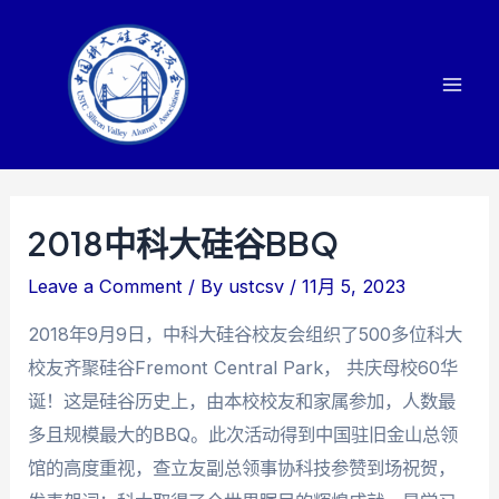
Skip
to
content
Mai
Men
2018中科大硅谷BBQ
Leave a Comment
/ By
ustcsv
/
11月 5, 2023
2018年9月9日，中科大硅谷校友会组织了500多位科大
校友齐聚硅谷Fremont Central Park， 共庆母校60华
诞！这是硅谷历史上，由本校校友和家属参加，人数最
多且规模最大的BBQ。此次活动得到中国驻旧金山总领
馆的高度重视，查立友副总领事协科技参赞到场祝贺，