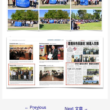
←
Previous
Post
Next 文章
→